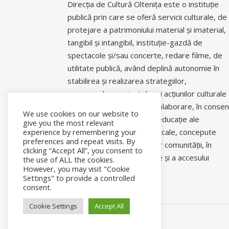
Direcția de Cultură Oltenița este o instituție
publică prin care se oferă servicii culturale, de
protejare a patrimoniului material și imaterial,
tangibil și intangibil, instituție-gazdă de
spectacole și/sau concerte, redare filme, de
utilitate publică, având deplină autonomie în
stabilirea și realizarea strategiilor,
programelor, proiectelor și acțiunilor culturale
și științifice proprii sau în colaborare, în conse
We use cookies on our website to
cu politicile culturale și de educație ale
give you the most relevant
experience by remembering your
autorităților centrale sau locale, concepute
preferences and repeat visits. By
pentru a răspunde nevoilor comunității, în
clicking “Accept All”, you consent to
asigurarea coeziunii sociale și a accesului
the use of ALL the cookies.
However, you may visit "Cookie
comunitar la informație.
Settings" to provide a controlled
consent.
Cookie Settings
Accept All