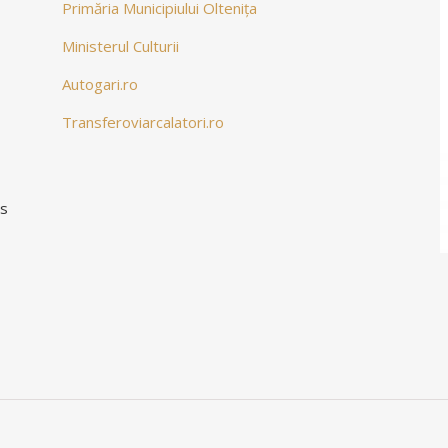
Primăria Municipiului Oltenița
Ministerul Culturii
Autogari.ro
Transferoviarcalatori.ro
ns