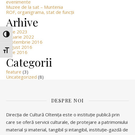
evenimente
Muzee de la sat – Muntenia
ROF, organigrama, stat de funcții
Arhive
iunie 2023
Glisor nivel contrast
ianuarie 2022
septembrie 2016
august 2016
Glisor mărime font
iunie 2016
Categorii
feature
(3)
Uncategorized
(8)
DESPRE NOI
Direcția de Cultură Oltenița este o instituție publică prin
care se oferă servicii culturale, de protejare a patrimoniului
material și imaterial, tangibil și intangibil, instituție-gazdă de