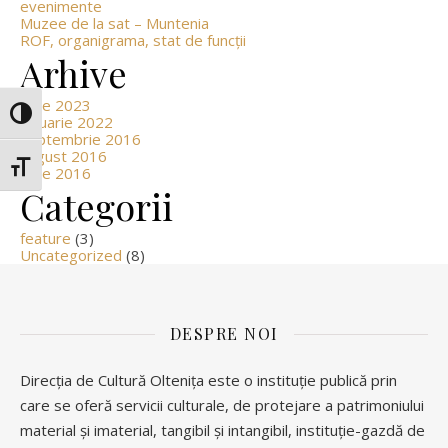
evenimente
Muzee de la sat – Muntenia
ROF, organigrama, stat de funcții
Arhive
iunie 2023
Glisor nivel contrast
ianuarie 2022
septembrie 2016
august 2016
Glisor mărime font
iunie 2016
Categorii
feature
(3)
Uncategorized
(8)
DESPRE NOI
Direcția de Cultură Oltenița este o instituție publică prin
care se oferă servicii culturale, de protejare a patrimoniului
material și imaterial, tangibil și intangibil, instituție-gazdă de