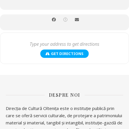
Biletele se vor achiziționa de pe IaBilet.ro dar și de la Casa de
Bilete din cadrul Direcției de Cultură Oltenița, str. Argeșului nr. 6A,
începând cu data de 04.09.2023 până la data de 20.19.2023, în
intervalul orar 09:00 – 16:00 de Luni până Vineri și 09:00 – 17:00 –
Sâmbătă.
Pentru informații si rezervări vă rugăm să apelați la numărul de
telefon: 0342 402 460.
Capacitate 100% din Sală
GET DIRECTIONS
Acces facil pentru persoanele cu dizabilități.
Accesul la spectacol se va face în intervalul orar 18:20 – 18:50.
DESPRE NOI
Direcția de Cultură Oltenița este o instituție publică prin
care se oferă servicii culturale, de protejare a patrimoniului
material și imaterial, tangibil și intangibil, instituție-gazdă de