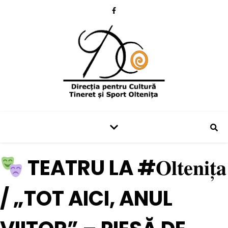
TEATRU LA #𝐎𝐥𝐭𝐞𝐧𝐢𝐭̦𝐚
/ „TOT AICI, ANUL