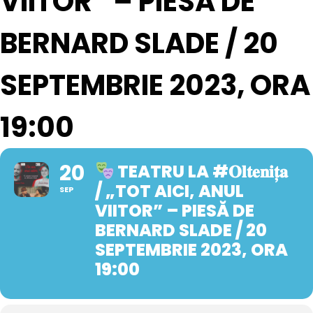
VIITOR” – PIESĂ DE
BERNARD SLADE / 20
SEPTEMBRIE 2023, ORA
19:00
20
TEATRU LA #𝐎𝐥𝐭𝐞𝐧𝐢𝐭̦𝐚
/ „TOT AICI, ANUL
SEP
VIITOR” – PIESĂ DE
BERNARD SLADE / 20
SEPTEMBRIE 2023, ORA
19:00