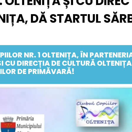
 OLTENIȚA ȘI CU DIREC
NIȚA, DĂ STARTUL SĂR
IILOR NR. 1 OLTENIȚA, ÎN PARTENER
ȘI CU DIRECȚIA DE CULTURĂ OLTENIȚ
LOR DE PRIMĂVARĂ!