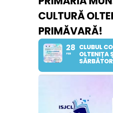
PRIMĂRIA MUN.
CULTURĂ OLTE
PRIMĂVARĂ!
28
CLUBUL COP
OLTENIȚA 
FEB
SĂRBĂTORI