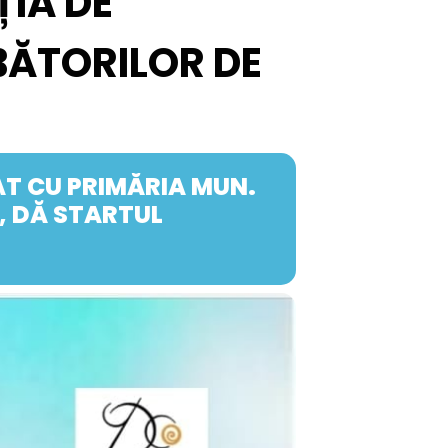
ȚIA DE
BĂTORILOR DE
IAT CU PRIMĂRIA MUN.
A, DĂ STARTUL