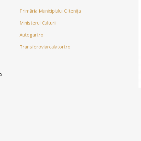
Primăria Municipiului Oltenița
Ministerul Culturii
Autogari.ro
Transferoviarcalatori.ro
ns