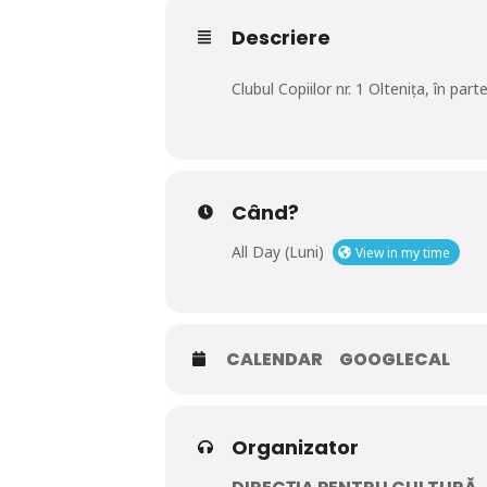
Descriere
Clubul Copiilor nr. 1 Oltenița, în par
Când?
All Day (Luni)
View in my time
CALENDAR
GOOGLECAL
Organizator