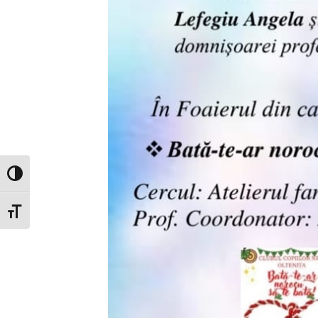
Glisor nivel contrast
Glisor mărime font