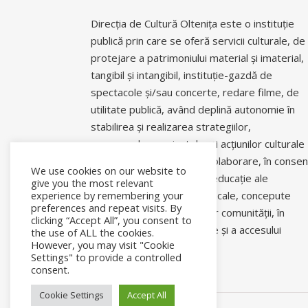
Direcția de Cultură Oltenița este o instituție
publică prin care se oferă servicii culturale, de
protejare a patrimoniului material și imaterial,
tangibil și intangibil, instituție-gazdă de
spectacole și/sau concerte, redare filme, de
utilitate publică, având deplină autonomie în
stabilirea și realizarea strategiilor,
programelor, proiectelor și acțiunilor culturale
și științifice proprii sau în colaborare, în conse
We use cookies on our website to
cu politicile culturale și de educație ale
give you the most relevant
autorităților centrale sau locale, concepute
experience by remembering your
preferences and repeat visits. By
pentru a răspunde nevoilor comunității, în
clicking “Accept All”, you consent to
asigurarea coeziunii sociale și a accesului
the use of ALL the cookies.
However, you may visit "Cookie
comunitar la informație.
Settings" to provide a controlled
consent.
Cookie Settings
Accept All