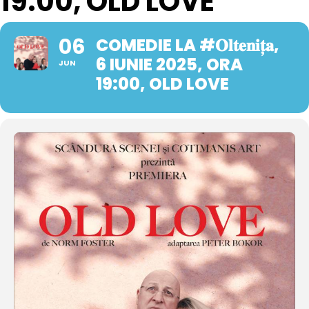
19:00, OLD LOVE
06
COMEDIE LA #𝐎𝐥𝐭𝐞𝐧𝐢𝐭̦𝐚,
6 IUNIE 2025, ORA
JUN
19:00, OLD LOVE