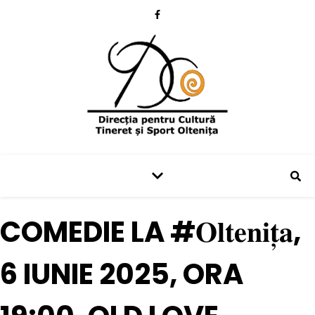
COMEDIE LA #𝐎𝐥𝐭𝐞𝐧𝐢𝐭̦𝐚,
6 IUNIE 2025, ORA