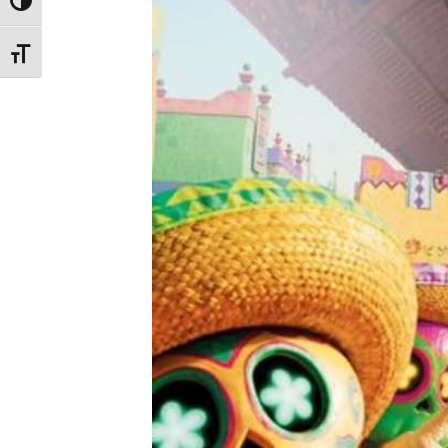
Glisor nivel contrast
Glisor mărime font