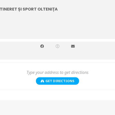
TINERET ȘI SPORT OLTENIȚA
(3D)
GET DIRECTIONS
ate proiecțiile, iar filmele pot fi vizionate la Cinema Oltenița, pe Strad