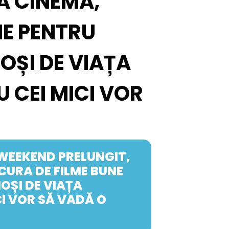
A CINEMA,
NE PENTRU
IOȘI DE VIAȚA
 CEI MICI VOR
 WEEKEND PRELUNGIT,
CURA DE FILME BUNE
IOȘI DE VIAȚA
I VOR SĂ VADĂ O