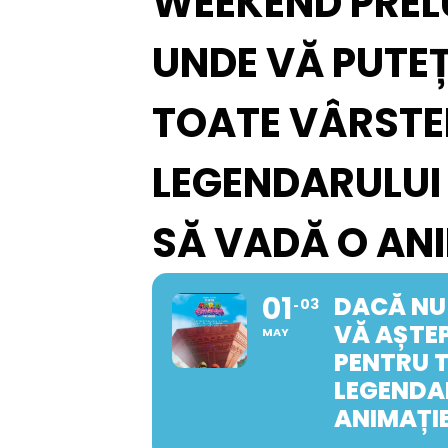
WEEKEND PREL
UNDE VĂ PUTEȚ
TOATE VÂRSTEL
LEGENDARULUI 
SĂ VADĂ O AN
01
DACĂ NU 
03
VĂ AȘTEP
MAY
PENTRU T
LEGENDAR
ANIMAȚI