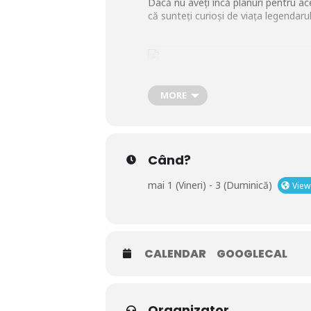
Dacă nu aveți încă planuri pentru a
că sunteți curioși de viața legendaru
Vineri, 1 mai
MORE
16:30 – Super Mario Galaxia: Filmul 
Când?
18:30 – Michael
mai 1 (Vineri) - 3 (Duminică)
View
21:00 – Michael
CALENDAR
GOOGLECAL
Sâmbătă, 2 mai
18:30 – Michael
Organizator