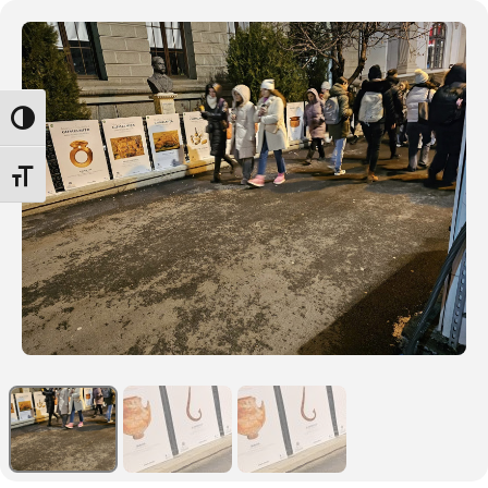
Glisor nivel contrast
Glisor mărime font