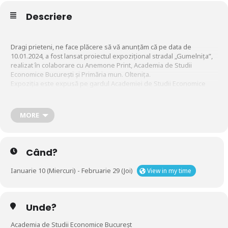
Descriere
Dragi prieteni, ne face plăcere să vă anunțăm că pe data de
10.01.2024, a fost lansat proiectul expozițional stradal „Gumelnița”,
realizat în colaborare cu Anemone Print, Academia de Studii
Economice București și Primăria mun. Oltenița.
Expoziția este expusă pe gardul Academiei de Studii Economice
București din Piața Romană și o puteți vizita în perioada Ianuarie –
Februarie 2024
MORE
Când?
Ianuarie 10 (Miercuri) - Februarie 29 (Joi)
View in my time
Unde?
Academia de Studii Economice Bucureșt