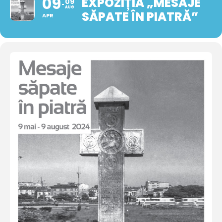
09
EXPOZIȚIA „MESAJE
09
AUG
SĂPATE ÎN PIATRĂ”
APR