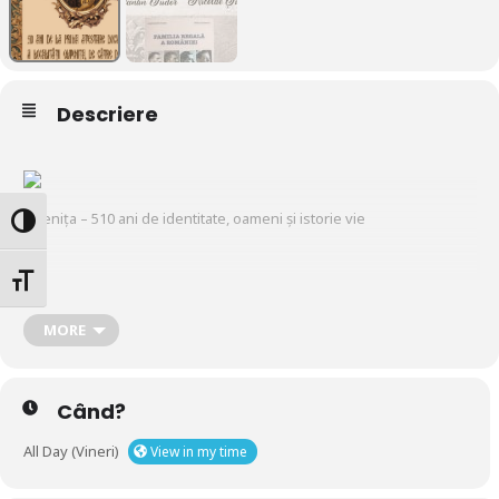
Descriere
Oltenița – 510 ani de identitate, oameni și istorie vie
Glisor nivel contrast
Glisor mărime font
Pe 13 aprilie 1515, numele Olteniței apărea pentru prima dată într-
MORE
un document oficial, semnat de însuși Neagoe Basarab. 510 ani mai
târziu, ne pregătim să sărbătorim cum se cuvine această
impresionantă călătorie prin timp!
Când?
All Day (Vineri)
View in my time
Vineri, 11 aprilie, începând cu ora 14:00, vă așteptăm la Sala de