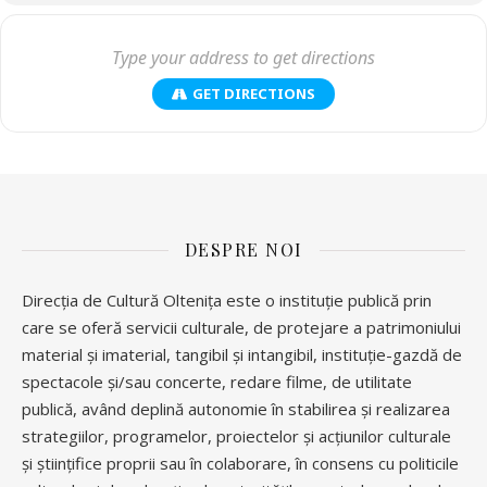
călărășene”, semnat de prof. Constantin Tudor și Nicolae Țiripan, în
elegantul foaier al instituției noastre.
GET DIRECTIONS
Intrarea este liberă, în limita locurilor disponibile!
Haideți să ne bucurăm împreună de un eveniment care ne aduce
mai aproape de ceea ce suntem: o comunitate cu rădăcini adânci și
DESPRE NOI
visuri înalte.
Direcția de Cultură Oltenița este o instituție publică prin
care se oferă servicii culturale, de protejare a patrimoniului
Oltenița merită să fie sărbătorită cu inimă largă!
material și imaterial, tangibil și intangibil, instituție-gazdă de
spectacole și/sau concerte, redare filme, de utilitate
publică, având deplină autonomie în stabilirea și realizarea
strategiilor, programelor, proiectelor și acțiunilor culturale
și științifice proprii sau în colaborare, în consens cu politicile