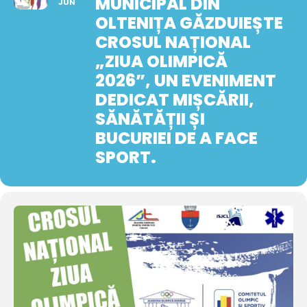
MUNICIPAL DIN
JUN
OLTENIȚA GĂZDUIEȘTE
CROSUL NAȚIONAL
„ZIUA OLIMPICĂ
2026”, UN EVENIMENT
DEDICAT MIȘCĂRII,
SĂNĂTĂȚII ȘI
BUCURIEI DE A FACE
SPORT.