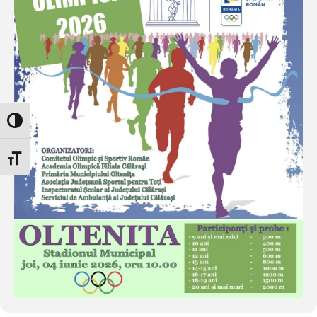
Glisor nivel contrast
Glisor mărime font