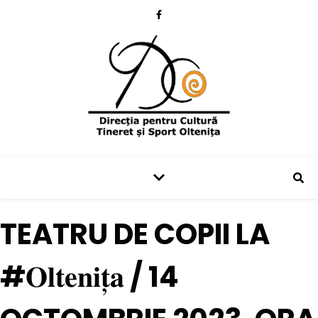
TEATRU DE COPII LA
#𝐎𝐥𝐭𝐞𝐧𝐢𝐭̦𝐚 / 14