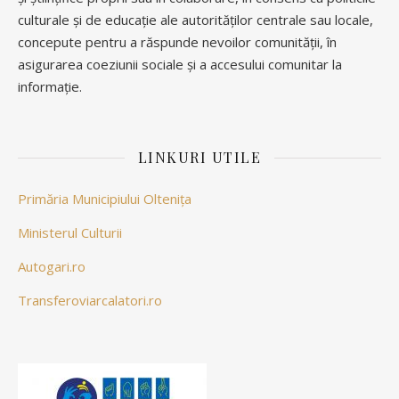
culturale și de educație ale autorităților centrale sau locale,
concepute pentru a răspunde nevoilor comunității, în
Pentru informații si rezervări vă rugăm să apelați la numărul de
asigurarea coeziunii sociale și a accesului comunitar la
telefon: 0342 402 460.
Capacitate 100% din Sală
informație.
Acces facil pentru persoanele cu dizabilități.
Accesul la spectacol se va face în intervalul orar 16:20 – 16:50.
LINKURI UTILE
Primăria Municipiului Oltenița
Ministerul Culturii
Autogari.ro
Transferoviarcalatori.ro