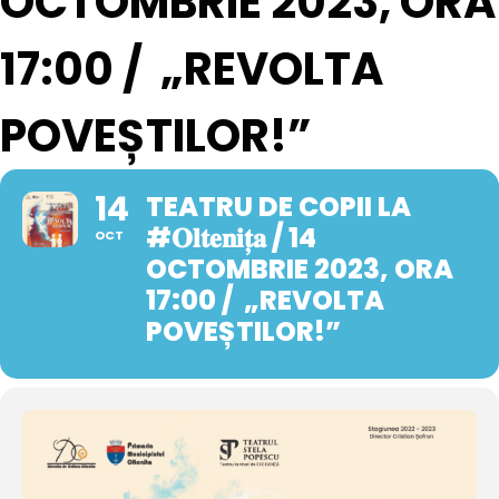
OCTOMBRIE 2023, ORA
17:00 / „REVOLTA
POVEȘTILOR!”
14
TEATRU DE COPII LA
#𝐎𝐥𝐭𝐞𝐧𝐢𝐭̦𝐚 / 14
OCT
OCTOMBRIE 2023, ORA
17:00 / „REVOLTA
POVEȘTILOR!”