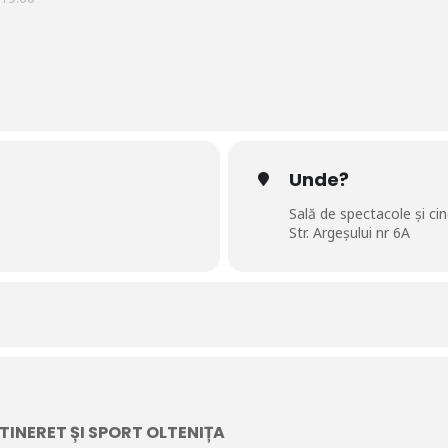
Direcția de Cultură Oltenița, în colaborare cu Teatrul „Stela Popescu” d
cadrul Direcției de Cultură Oltenița, la următoarea piesă de teatru:
acol în regia lui Chris Simion – Mercurian, interpretat cu succes de
C
Unde?
Sală de spectacole și c
Str. Argeșului nr 6A
imion – Mercurian
u
TINERET ȘI SPORT OLTENIȚA