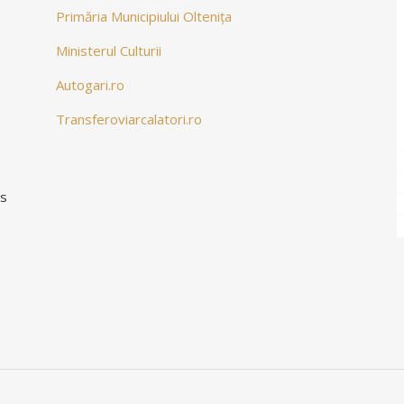
găm să apelați la numărul de telefon: 0342 402 460
Primăria Municipiului Oltenița
Ministerul Culturii
Autogari.ro
izabilități
Transferoviarcalatori.ro
 intervalul orar 18:00 – 18:40.
ns