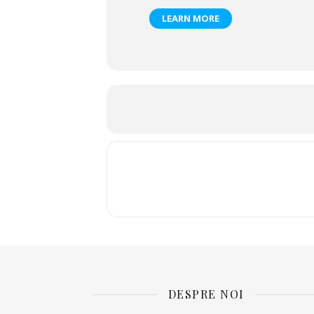
LEARN MORE
Vocal coach: Ana Cebotari
Despre Spectacol
Viața e un lung șir de relații, unele d
să funcționeze. Dar ce înseamnă a func
oameni perfecți. Defectele trebuie să f
nici nu cred că se poate scrie altfel 
scenă textul scris de
Alexandru Doru 
vorbești despre propriile eșecuri (re
Biletele se pot achiziționa de la Cas
11.05.2022, în intervalul orar 09:00 
𝐏𝐫𝐞𝐭̦ 𝐛𝐢𝐥𝐞𝐭: 40 𝐥𝐞𝐢
DESPRE NOI