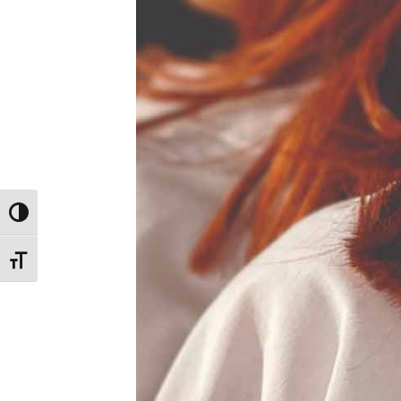
Glisor nivel contrast
Glisor mărime font