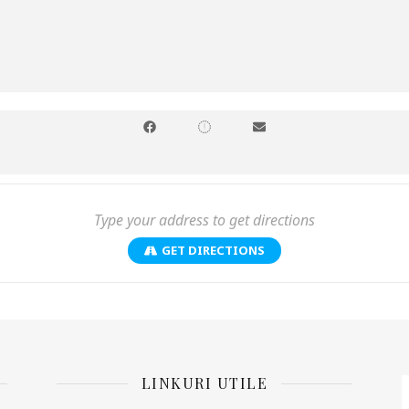
intre ele de iubire. De la un punct încolo nici nu mai contează pe ce s-a 
ționa o relație de iubire? Doi oameni se iubesc și-și trăiesc iubirea la 
ie mai puține decât calitățile, iar pe baza acestora se construiește relaț
despre cum se iubesc doi oameni. Pe această idee s-a bazat și
Chris Simi
Spătaru
.
Anatomia unui clișeu
despre asta este: cum să vorbim despre c
petate sau nu, nu prea mai contează) fără să fii ridicol?
Nona Ropotan
GET DIRECTIONS
a de Bilete din cadrul Direcției de Cultură Oltenița, str. Argeșului nr. 
– 16:00
LINKURI UTILE