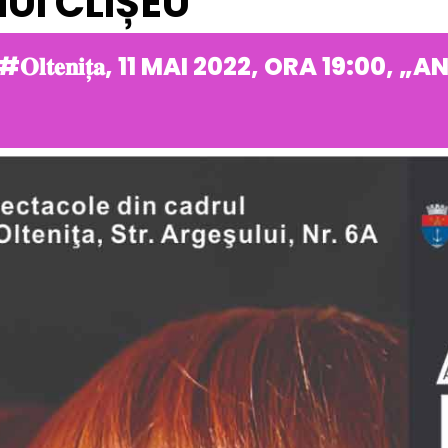
UI CLIȘEU”
𝐥𝐭𝐞𝐧𝐢𝐭̦𝐚, 11 MAI 2022, ORA 19:00,