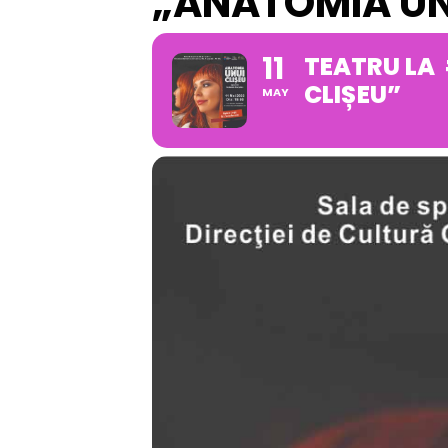
„ANATOMIA UN
11
TEATRU LA #
CLIȘEU”
MAY