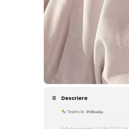
Descriere
Teatru la #𝐎𝐥𝐭𝐞𝐧𝐢𝐭̦𝐚
𝐒𝐚𝐥𝐚 𝐝𝐞 𝐬𝐩𝐞𝐜𝐭𝐚𝐜𝐨𝐥𝐞 / 11 Mai 2022, o