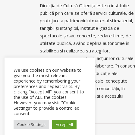
Pentru informații si rezervări vă ru
Direcția de Cultură Oltenița este o instituție
publică prin care se oferă servicii culturale, de
Capacitate 100% din Sală
protejare a patrimoniului material și imaterial,
tangibil și intangibil, instituție-gazdă de
spectacole și/sau concerte, redare filme, de
Acces facil pentru persoanele cu d
utilitate publică, având deplină autonomie în
stabilirea și realizarea strategiilor,
Accesul la spectacol se va face în
programelor, proiectelor și acțiunilor culturale
și științifice proprii sau în colaborare, în conse
We use cookies on our website to
cu politicile culturale și de educație ale
give you the most relevant
experience by remembering your
autorităților centrale sau locale, concepute
preferences and repeat visits. By
pentru a răspunde nevoilor comunității, în
clicking “Accept All”, you consent to
asigurarea coeziunii sociale și a accesului
the use of ALL the cookies.
However, you may visit "Cookie
comunitar la informație.
Settings" to provide a controlled
consent.
Cookie Settings
Accept All