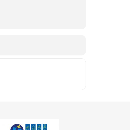
construit această relație de iubire, totul e
modul imperfect, căci, nu-i așa, nu există
ia. Până aici am înșiruit clișee, de fapt
on – Mercurian
, când a adaptat pentru
lișee fără să creăm altul ad-hoc? Cum să
 – Bookhub.ro
6A, începând cu data de 29.04.2022 –