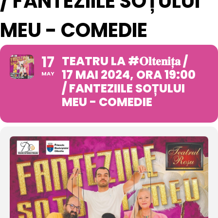
/ FANTEZIILE SOȚULUI
MEU - COMEDIE
17
TEATRU LA #𝐎𝐥𝐭𝐞𝐧𝐢𝐭̦𝐚 /
17 MAI 2024, ORA 19:00
MAY
/ FANTEZIILE SOȚULUI
MEU - COMEDIE