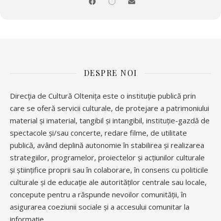
Bilete online: https://www.iabilet.ro/bilete-oltenita-fanteziile-
sotului-meu-94017/
 Biletele se vor achiziționa de pe Iabilet.ro dar și de la 
Casa de Bilete din cadrul Direcției de Cultură Oltenița, 
DESPRE NOI
str. Argeșului nr. 6A, începând cu data de 13.03.2024 până 
la data de 17.05.2024, în intervalul orar 09:00 – 16:00 de 
Luni până Vineri și 09:00 – 17:00 - Sâmbătă. 

Direcția de Cultură Oltenița este o instituție publică prin
 Pentru informații si rezervări vă rugăm să apelați la 
numărul de telefon: 0342 402 460.

care se oferă servicii culturale, de protejare a patrimoniului
 Acces facil pentru persoanele cu dizabilități.
material și imaterial, tangibil și intangibil, instituție-gazdă de
spectacole și/sau concerte, redare filme, de utilitate
publică, având deplină autonomie în stabilirea și realizarea
Accesul la spectacol se va face în intervalul orar 18:15 – 18:50.
strategiilor, programelor, proiectelor și acțiunilor culturale
și științifice proprii sau în colaborare, în consens cu politicile
culturale și de educație ale autorităților centrale sau locale,
concepute pentru a răspunde nevoilor comunității, în
asigurarea coeziunii sociale și a accesului comunitar la
informație.