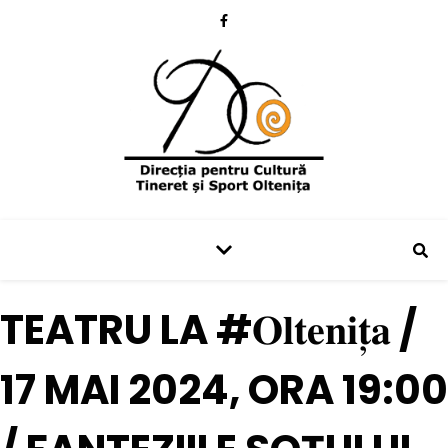
TEATRU LA #𝐎𝐥𝐭𝐞𝐧𝐢𝐭̦𝐚 /
17 MAI 2024, ORA 19:00