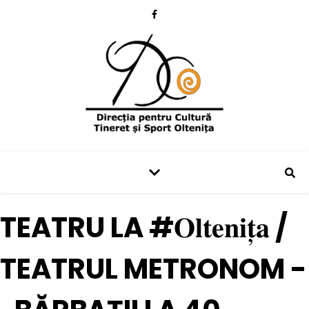
TEATRU LA #𝐎𝐥𝐭𝐞𝐧𝐢𝐭̦𝐚 /
TEATRUL METRONOM -