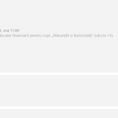
 2023, ora 11:00
ucație financiară pentru copii „Mărunțilă și Bancnoțilă” (vârsta +5).
egat mare și bogat, o lume ideală unde cei care știu să-și valorifice 
ei risipitori ce se bucură de bogăție pentru o scurtă perioadă dar ca
 financiară a copiilor.
lor, personaje rupte din povești binecunoscute puse în evidență prin 
acol destinat copiilor cu vârsta cuprinsă între 5-11 ani.
ii educativ în domeniul financiar:
iii pot identifica și înțelege mai bine mesajul educativ transmis;
nția copiilor, astfel comportamentul și atitudinea lor vor evidenția m