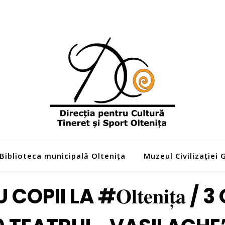
Biblioteca municipală Oltenița
Muzeul Civilizației
PII LA #𝐎𝐥𝐭𝐞𝐧𝐢𝐭̦𝐚 