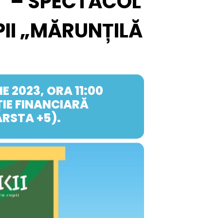
E” – SPECTACOL
II „MĂRUNȚILĂ
RIE 2023, ORA 11:00
IE FINANCIARĂ
ÂRSTA +5).