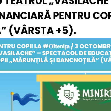
00 TEATRUL „VASILACH
INANCIARĂ PENTRU COP
” (VÂRSTA +5).
RU COPII LA #𝐎𝐥𝐭𝐞𝐧𝐢𝐭̦𝐚 / 3 OCTOMB
VASILACHE” – SPECTACOL DE EDUCAȚ
PII „MĂRUNȚILĂ ȘI BANCNOȚILĂ” (V