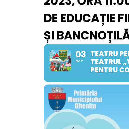
2023, ORA 11:
DE EDUCAȚIE F
ȘI BANCNOȚILĂ
03
TEATRU PENT
TEATRUL „
OCT
PENTRU CO