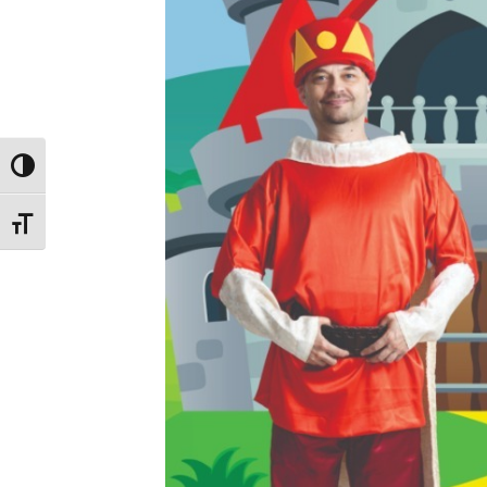
Glisor nivel contrast
Glisor mărime font