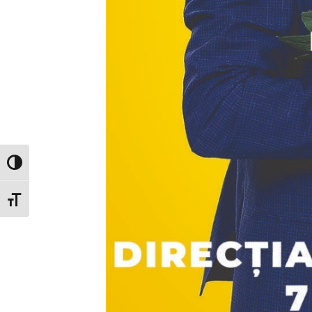
Glisor nivel contrast
Glisor mărime font