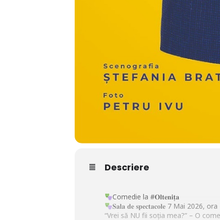
Descriere
Comedie la #𝐎𝐥𝐭𝐞𝐧𝐢𝐭̦𝐚
𝐒𝐚𝐥𝐚 𝐝𝐞 𝐬𝐩𝐞𝐜𝐭𝐚𝐜𝐨𝐥𝐞 7 Mai 2026, o
“Vrei să NU fii soția mea?” – O come