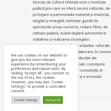
Direcția de Cultură Oltenița este o instituție
publică prin care se oferă servicii culturale, de
protejare a patrimoniului material și imaterial,
tangibil și intangibil, instituție-gazdă de
spectacole și/sau concerte, redare filme, de
utilitate publică, având deplină autonomie în
stabilirea și realizarea strategiilor,
programelor, proiectelor și acțiunilor culturale
și științifice proprii sau în colaborare, în conse
We use cookies on our website to
cu politicile culturale și de educație ale
give you the most relevant
experience by remembering your
autorităților centrale sau locale, concepute
preferences and repeat visits. By
pentru a răspunde nevoilor comunității, în
clicking “Accept All”, you consent to
asigurarea coeziunii sociale și a accesului
the use of ALL the cookies.
However, you may visit "Cookie
comunitar la informație.
Settings" to provide a controlled
consent.
Cookie Settings
Accept All