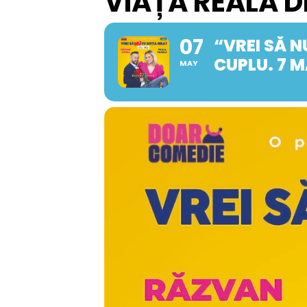
VIAȚA REALĂ DE
07
“VREI SĂ N
CUPLU. 7 M
MAY