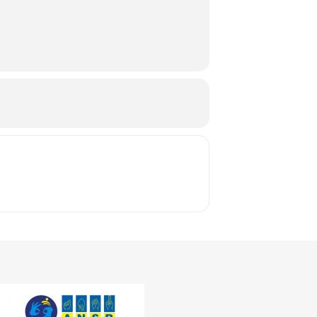
 Tineret și Sport Oltenița, str. Argeșului