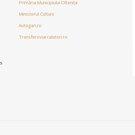
Primăria Municipiului Oltenița
Ministerul Culturii
Autogari.ro
Transferoviarcalatori.ro
ns