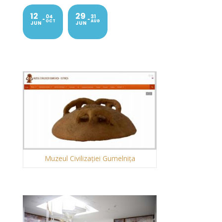
12
29
04
31
OCT
AUG
JUN
JUN
Muzeul Civilizației Gumelnița