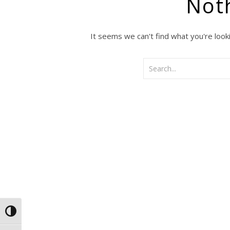
Not
It seems we can't find what you're look
Search
Glisor nivel contrast