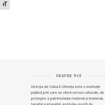
Glisor mărime font
DESPRE NOI
Direcția de Cultură Oltenița este o instituție
publică prin care se oferă servicii culturale, de
protejare a patrimoniului material și imaterial,
tangibil și intangibil, instituție-gazdă de